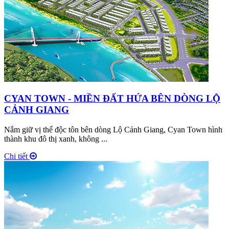
CYAN TOWN - MIỀN ĐẤT HỨA BÊN DÒNG LỘ
CẢNH GIANG
Nắm giữ vị thế độc tôn bên dòng Lộ Cảnh Giang, Cyan Town hình
thành khu đô thị xanh, không ...
Chi tiết