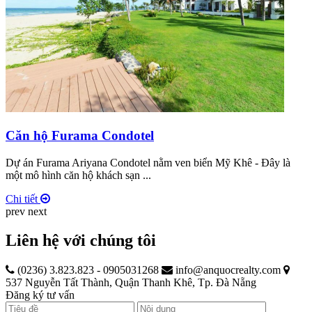
Căn hộ Furama Condotel
Dự án Furama Ariyana Condotel nằm ven biển Mỹ Khê - Đây là
một mô hình căn hộ khách sạn ...
Chi tiết
prev
next
Liên hệ với chúng tôi
(0236) 3.823.823 - 0905031268
info@anquocrealty.com
537 Nguyễn Tất Thành, Quận Thanh Khê, Tp. Đà Nẵng
Đăng ký tư vấn