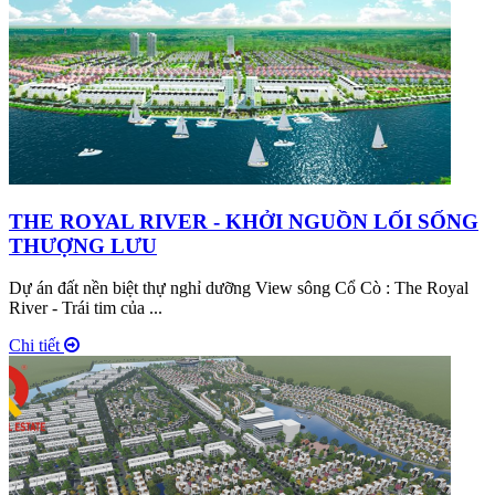
THE ROYAL RIVER - KHỞI NGUỒN LỐI SỐNG
THƯỢNG LƯU
Dự án đất nền biệt thự nghỉ dưỡng View sông Cổ Cò : The Royal
River - Trái tim của ...
Chi tiết