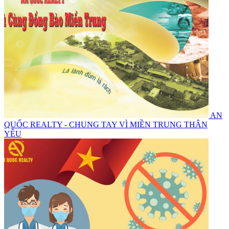
AN
QUỐC REALTY - CHUNG TAY VÌ MIỀN TRUNG THÂN
YÊU