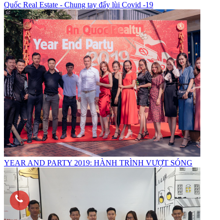
Quốc Real Estate - Chung tay đẩy lùi Covid -19
YEAR AND PARTY 2019: HÀNH TRÌNH VƯỢT SÓNG