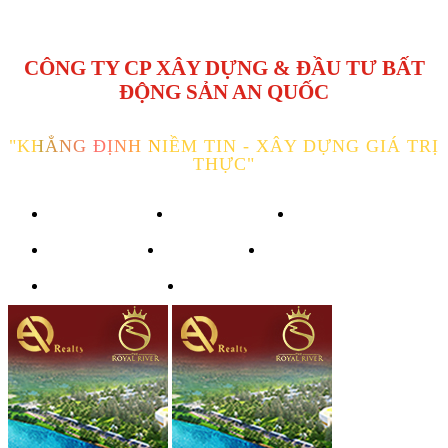
CÔNG TY CP XÂY DỰNG & ĐẦU TƯ BẤT
ĐỘNG SẢN AN QUỐC
"KHẲNG ĐỊNH NIỀM TIN - XÂY DỰNG GIÁ TRỊ
THỰC"
TRANG CHỦ
GIỚI THIỆU
DỰ ÁN
HỆ THỐNG
TIN TỨC
VĂN HÓA CÔNG TY
TUYỂN DỤNG
LIÊN HỆ