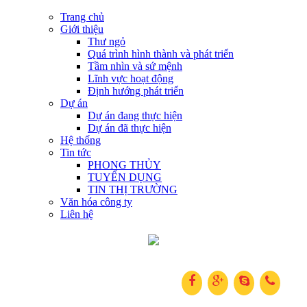
Trang chủ
Giới thiệu
Thư ngỏ
Quá trình hình thành và phát triển
Tầm nhìn và sứ mệnh
Lĩnh vực hoạt động
Định hướng phát triển
Dự án
Dự án đang thực hiện
Dự án đã thực hiện
Hệ thống
Tin tức
PHONG THỦY
TUYỂN DỤNG
TIN THỊ TRƯỜNG
Văn hóa công ty
Liên hệ