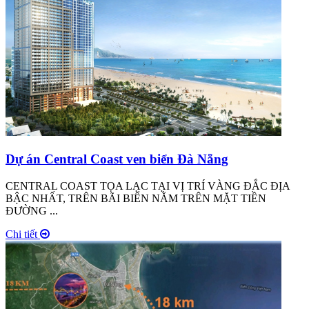
Dự án Central Coast ven biển Đà Nẵng
CENTRAL COAST TỌA LẠC TẠI VỊ TRÍ VÀNG ĐẮC ĐỊA
BẬC NHẤT, TRÊN BÃI BIỂN NẰM TRÊN MẶT TIỀN
ĐƯỜNG ...
Chi tiết