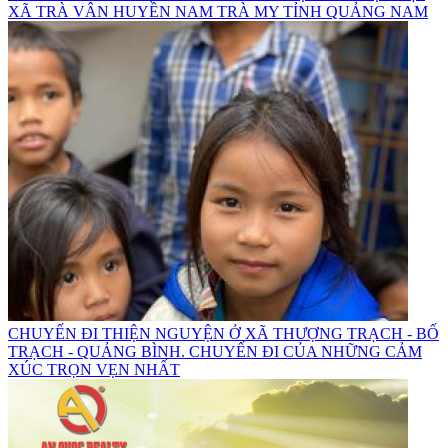
XÃ TRÀ VÂN HUYỀN NAM TRÀ MY TỈNH QUẢNG NAM
CHUYẾN ĐI THIỆN NGUYỆN Ở XÃ THƯỢNG TRẠCH - BỐ
TRẠCH - QUẢNG BÌNH. CHUYẾN ĐI CỦA NHỮNG CẢM
XÚC TRỌN VẸN NHẤT