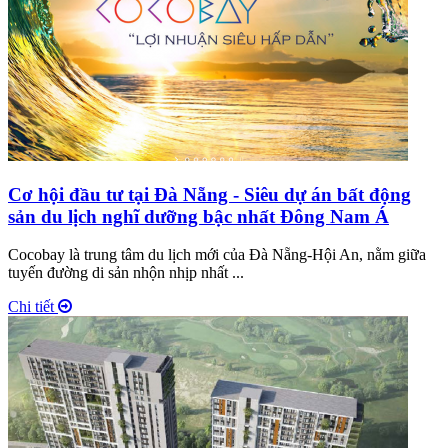
Cơ hội đầu tư tại Đà Nẵng - Siêu dự án bất động
sản du lịch nghĩ dưỡng bậc nhất Đông Nam Á
Cocobay là trung tâm du lịch mới của Đà Nẵng-Hội An, nằm giữa
tuyến đường di sản nhộn nhịp nhất ...
Chi tiết