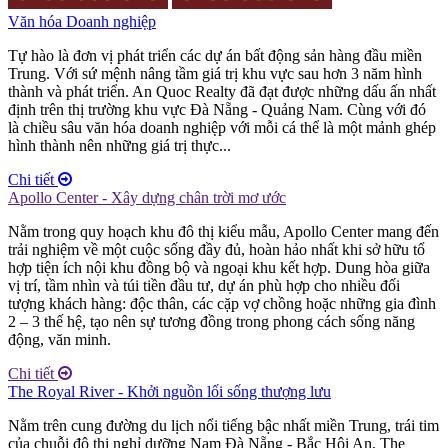
Văn hóa Doanh nghiệp
Tự hào là đơn vị phát triển các dự án bất động sản hàng đầu miền
Trung. Với sứ mệnh nâng tầm giá trị khu vực sau hơn 3 năm hình
thành và phát triển. An Quoc Realty đã đạt được những dấu ấn nhất
định trên thị trường khu vực Đà Nẵng - Quảng Nam. Cùng với đó
là chiều sâu văn hóa doanh nghiệp với mỗi cá thể là một mảnh ghép
hình thành nên những giá trị thực...
Chi tiết
Apollo Center - Xây dựng chân trời mơ ước
Nằm trong quy hoạch khu đô thị kiểu mẫu, Apollo Center mang đến
trải nghiệm về một cuộc sống đầy đủ, hoàn hảo nhất khi sở hữu tổ
hợp tiện ích nội khu đồng bộ và ngoại khu kết hợp. Dung hòa giữa
vị trí, tầm nhìn và túi tiền đầu tư, dự án phù hợp cho nhiều đối
tượng khách hàng: độc thân, các cặp vợ chồng hoặc những gia đình
2 – 3 thế hệ, tạo nên sự tương đồng trong phong cách sống năng
động, văn minh.
Chi tiết
The Royal River - Khởi nguồn lối sống thượng lưu
Nằm trên cung đường du lịch nổi tiếng bậc nhất miền Trung, trái tim
của chuỗi đô thị nghỉ dưỡng Nam Đà Nẵng - Bắc Hội An, The