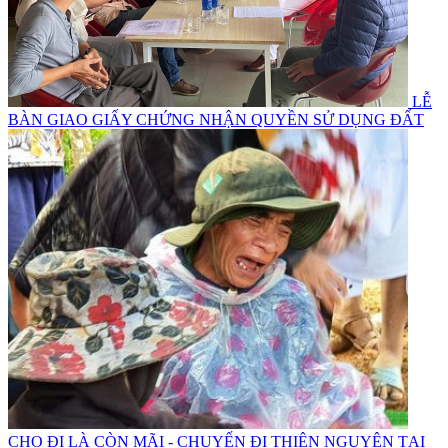
LỄ
BÀN GIAO GIẤY CHỨNG NHẬN QUYỀN SỬ DỤNG ĐẤT
CHO ĐI LÀ CÒN MÃI - CHUYẾN ĐI THIỆN NGUYỆN TẠI